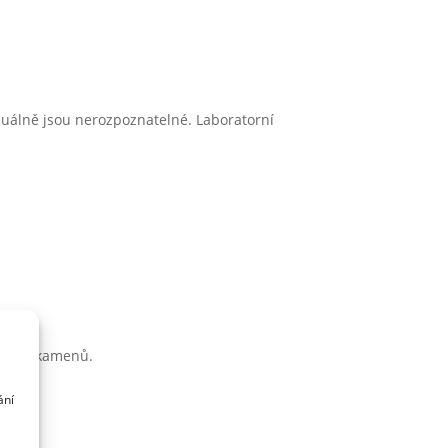
 vizuálně jsou nerozpoznatelné. Laboratorní
řících kamenů.
ání