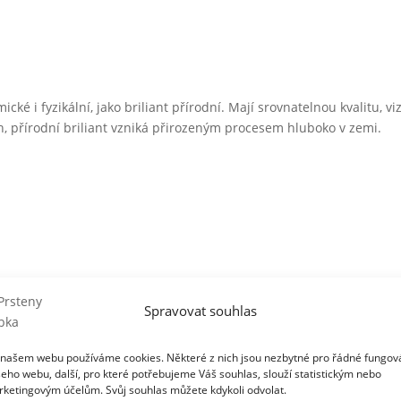
ické i fyzikální, jako briliant přírodní. Mají srovnatelnou kvalitu,
h, přírodní briliant vzniká přirozeným procesem hluboko v zemi.
Spravovat souhlas
bou po celém obvodu. Jemnost dámského kroužku podtrhuje šest zá
našem webu používáme cookies. Některé z nich jsou nezbytné pro řádné fungov
eho webu, další, pro které potřebujeme Váš souhlas, slouží statistickým nebo
ketingovým účelům. Svůj souhlas můžete kdykoli odvolat.