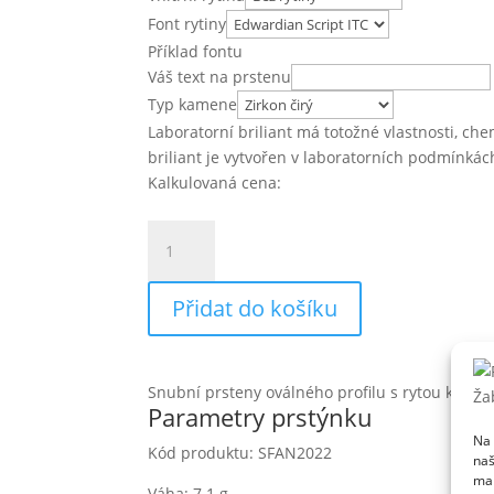
Font rytiny
Příklad fontu
Váš text na prstenu
Typ kamene
Laboratorní briliant má totožné vlastnosti, chem
briliant je vytvořen v laboratorních podmínkác
Kalkulovaná cena:
Soul
Fan
množství
Přidat do košíku
Snubní prsteny oválného profilu s rytou kres
Parametry prstýnku
Na 
Kód produktu: SFAN2022
naš
mar
Váha: 7.1 g